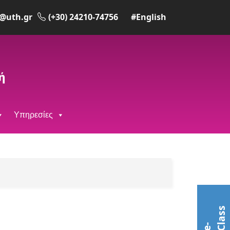
@uth.gr
(+30) 24210-74756
#English
Υπηρεσίες
s
e
-
C
l
a
s