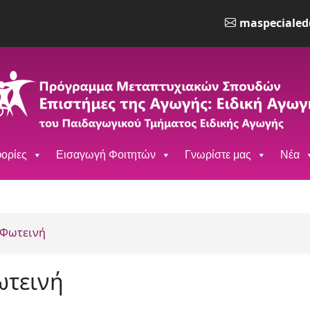
maspecialed
ορίες
Εισαγωγή Φοιτητών
Γνωρίστε μας
Νέα
 Φωτεινή
ωτεινή