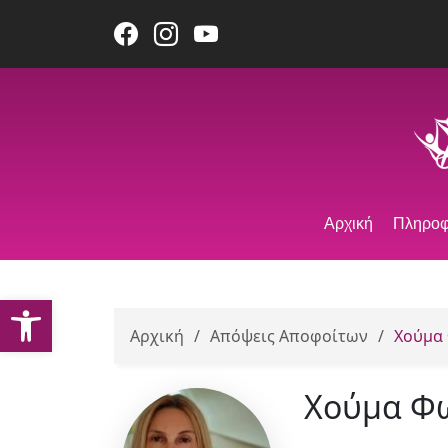
Αρχική
Πληροφ
Ανοίξτε τη γραμμή εργαλείων
Αρχική
/
Απόψεις Αποφοίτων
/
Χούμα
Χούμα Φ