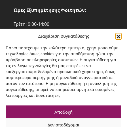
Ώρες Εξυπηρέτησης Φοιτητών:
Τρίτη: 9:00-14:00
Τετάρτη: 9:00-14:00
Διαχείριση συγκατάθεσης
Πέμπτη: 9:00- 14:00
Παρασκευή: 15:00 – 20:00
Για να παρέχουμε την καλύτερη εμπειρία, χρησιμοποιούμε
Σάββατο: 9:00 - 14:00
τεχνολογίες όπως cookies για την αποθήκευση ή/και την
πρόσβαση σε πληροφορίες συσκευών. Η συγκατάθεση για
Σημείωση: Η επικοινωνία γίνεται
τις εν λόγω τεχνολογίες θα μας επιτρέψει να
αποκλειστικά τις ώρες που αναφέρονται
επεξεργαστούμε δεδομένα προσωπικού χαρακτήρα, όπως
παραπάνω ή ηλεκτρονικά.
συμπεριφορά περιήγησης ή μοναδικά αναγνωριστικά σε
αυτόν τον ιστότοπο. Η μη συγκατάθεση ή η ανάκληση της
(+30) 24210-74756
συγκατάθεσης, μπορεί να επηρεάσει αρνητικά ορισμένες
λειτουργίες και δυνατότητες.
Fax: (+30) 24210-74756
Αποδοχή
Δεν αποδέχομαι