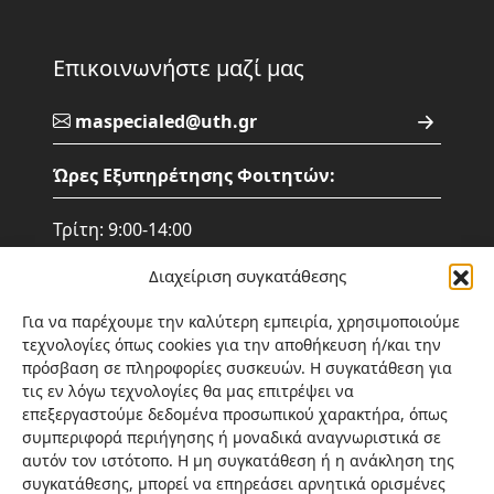
Επικοινωνήστε μαζί μας
maspecialed@uth.gr
Ώρες Εξυπηρέτησης Φοιτητών:
Τρίτη: 9:00-14:00
Τετάρτη: 9:00-14:00
Διαχείριση συγκατάθεσης
Πέμπτη: 9:00- 14:00
Παρασκευή: 15:00 – 20:00
Για να παρέχουμε την καλύτερη εμπειρία, χρησιμοποιούμε
Σάββατο: 9:00 - 14:00
τεχνολογίες όπως cookies για την αποθήκευση ή/και την
πρόσβαση σε πληροφορίες συσκευών. Η συγκατάθεση για
Σημείωση: Η επικοινωνία γίνεται
τις εν λόγω τεχνολογίες θα μας επιτρέψει να
αποκλειστικά τις ώρες που αναφέρονται
επεξεργαστούμε δεδομένα προσωπικού χαρακτήρα, όπως
παραπάνω ή ηλεκτρονικά.
συμπεριφορά περιήγησης ή μοναδικά αναγνωριστικά σε
αυτόν τον ιστότοπο. Η μη συγκατάθεση ή η ανάκληση της
(+30) 24210-74756
συγκατάθεσης, μπορεί να επηρεάσει αρνητικά ορισμένες