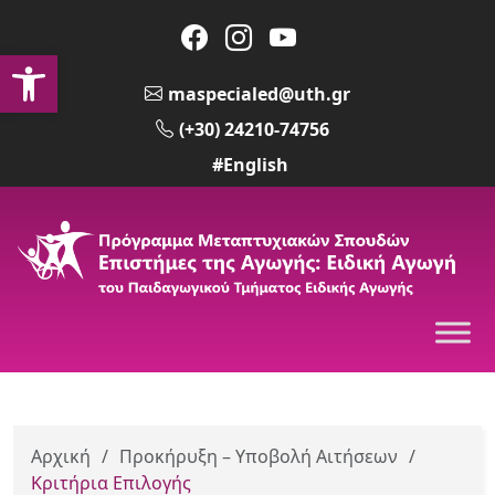
Ανοίξτε τη γραμμή εργαλείων
maspecialed@uth.gr
(+30) 24210-74756
#English
Αρχική
/
Προκήρυξη – Υποβολή Αιτήσεων
/
Κριτήρια Επιλογής