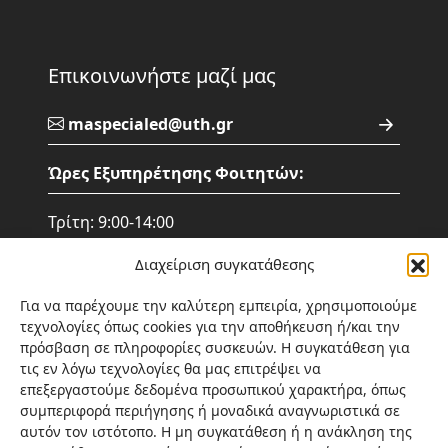
Επικοινωνήστε μαζί μας
maspecialed@uth.gr
Ώρες Εξυπηρέτησης Φοιτητών:
Τρίτη: 9:00-14:00
Τετάρτη: 9:00-14:00
Διαχείριση συγκατάθεσης
Πέμπτη: 9:00- 14:00
Παρασκευή: 15:00 – 20:00
Για να παρέχουμε την καλύτερη εμπειρία, χρησιμοποιούμε
Σάββατο: 9:00 - 14:00
τεχνολογίες όπως cookies για την αποθήκευση ή/και την
πρόσβαση σε πληροφορίες συσκευών. Η συγκατάθεση για
Σημείωση: Η επικοινωνία γίνεται
τις εν λόγω τεχνολογίες θα μας επιτρέψει να
αποκλειστικά τις ώρες που αναφέρονται
επεξεργαστούμε δεδομένα προσωπικού χαρακτήρα, όπως
παραπάνω ή ηλεκτρονικά.
συμπεριφορά περιήγησης ή μοναδικά αναγνωριστικά σε
αυτόν τον ιστότοπο. Η μη συγκατάθεση ή η ανάκληση της